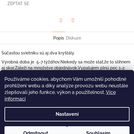
ZEPTAT SE
Twitter
Facebook
Popis
Diskuze
Súčasťou svietniku sú aj dva kryštály.
Výrobná doba je 5-7 týždňov.Niekedy sa može stať,že to stihnem
aj skor.Záleží na množstve objednávok.Vypalujem plnú pec 1-2
krat mesačne.Vyrábam každý svietnik ako originál,tak to chvílku
Používáme cookies, abychom Vám umožnili pohodlné
trvá.Ďakujem vám za pochopenie a trpezlivosť.
prohlížení webu a díky analýze provozu webu neustále
Možete si vybrat Farbu hlíny,z ktorej ho budete chcieť
vyrobiť:biela,krémová,hnedočervená,tmavohnedá či s
zlepšovali jeho funkce, výkon a použitelnost.
Více
kovovozlatou glazúrou.
informací
Z
Nastavení
á
baubo
p
a
Odmítnout
Souhlasím