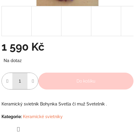
1 590 Kč
Měrná
Na dotaz
cena:
Do košíku
Keramický svietnik Bohynka Svetla či muž Svetelník .
Kategorie
:
Keramické svietniky