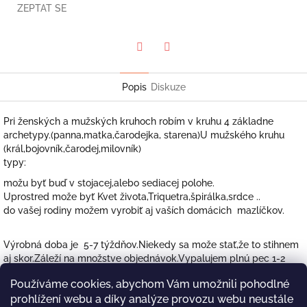
ZEPTAT SE
Twitter
Facebook
Popis
Diskuze
Pri ženských a mužských kruhoch robím v kruhu 4 základne
archetypy.(panna,matka,čarodejka, starena)U mužského kruhu
(král,bojovník,čarodej,milovník)
typy:
možu byť buď v stojacej,alebo sediacej polohe.
Uprostred može byť Kvet života,Triquetra,špirálka,srdce ..
do vašej rodiny možem vyrobiť aj vaších domácich mazlíčkov.
Výrobná doba je 5-7 týždňov.Niekedy sa može stať,že to stihnem
aj skor.Záleží na množstve objednávok.Vypalujem plnú pec 1-2
krat mesačne.Vyrábam každý svietnik ako originál,tak to chvílku
Používáme cookies, abychom Vám umožnili pohodlné
trvá.Ďakujem vám za pochopenie a trpezlivosť.
prohlížení webu a díky analýze provozu webu neustále
Možete si vybrat Farbu hlíny,z ktorej ho budete chcieť