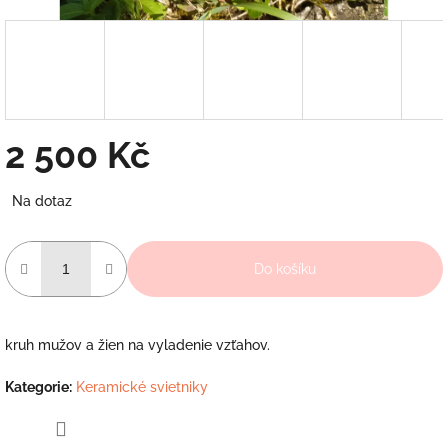
2 500 Kč
Měrná
Na dotaz
cena:
Do košíku
kruh mužov a žien na vyladenie vzťahov.
Kategorie
:
Keramické svietniky