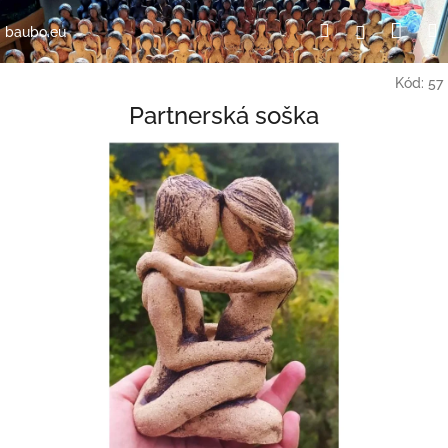
Přejít
Nák
Hledat
Přihlášení
na
baubo.eu
obsah
koší
Kód:
57
Partnerská soška