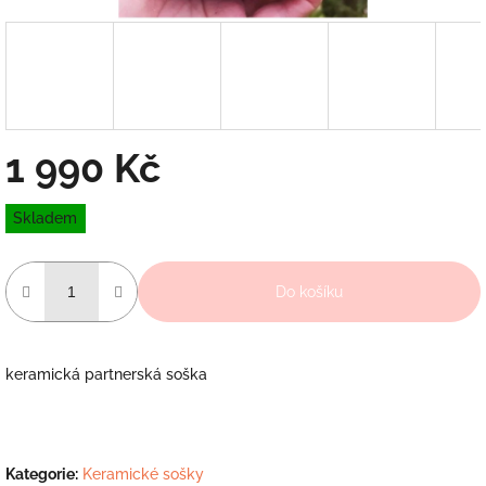
1 990 Kč
Měrná
Skladem
cena:
Do košíku
keramická partnerská soška
Kategorie
:
Keramické sošky