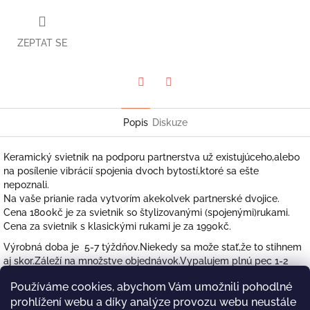
ZEPTAT SE
Twitter
Facebook
Popis
Diskuze
Keramický svietnik na podporu partnerstva už existujúceho,alebo
na posílenie vibrácií spojenia dvoch bytostí,ktoré sa ešte
nepoznali.
Na vaše prianie rada vytvorím akekolvek partnerské dvojice.
Cena 1800kč je za svietnik so štylizovanými (spojenými)rukami.
Cena za svietnik s klasickými rukami je za 1990kč.
Výrobná doba je 5-7 týždňov.Niekedy sa može stať,že to stihnem
aj skor.Záleží na množstve objednávok.Vypalujem plnú pec 1-2
krat mesačne.Vyrábam každý svietnik ako originál,tak to chvílku
Používáme cookies, abychom Vám umožnili pohodlné
trvá.Ďakujem vám za pochopenie a trpezlivosť.
prohlížení webu a díky analýze provozu webu neustále
Možete si vybrat Farbu hlíny,z ktorej ho budete chcieť