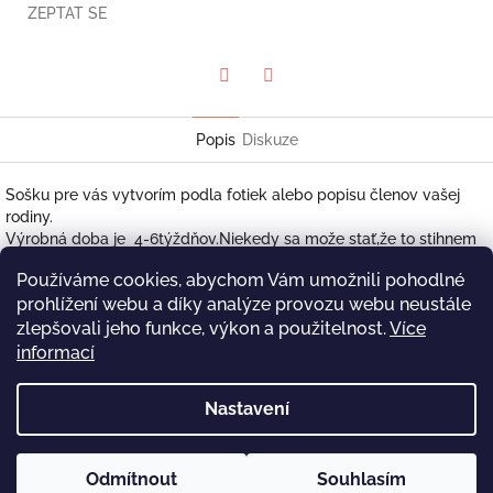
ZEPTAT SE
Twitter
Facebook
Popis
Diskuze
Sošku pre vás vytvorím podla fotiek alebo popisu členov vašej
rodiny.
Výrobná doba je 4-6týždňov.Niekedy sa može stať,že to stihnem
aj skor.Záleží na množstve objednávok.Vypalujem plnú pec 1-2
Používáme cookies, abychom Vám umožnili pohodlné
krat mesačne.Vyrábam každý svietnik ako originál,tak to chvílku
prohlížení webu a díky analýze provozu webu neustále
trvá.Ďakujem vám za pochopenie a trpezlivosť.
Možete si vybrat Farbu hlíny,z ktorej ho budete chcieť
zlepšovali jeho funkce, výkon a použitelnost.
Více
vyrobiť:biela,krémová,hnedočervená
informací
Z
Nastavení
á
baubo
p
a
Odmítnout
Souhlasím