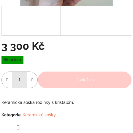
3 300 Kč
Měrná
Skladem
cena:
Do košíku
Keramická soška rodinky s krištálom.
Kategorie
:
Keramické sošky