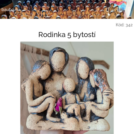
Přejít
Nák
Hledat
Přihlášení
na
baubo.eu
obsah
koší
Kód:
342
Rodinka 5 bytostí