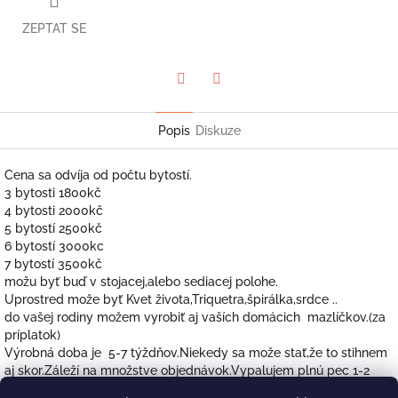
ZEPTAT SE
Twitter
Facebook
Popis
Diskuze
Cena sa odvíja od počtu bytostí.
3 bytosti 1800kč
4 bytosti 2000kč
5 bytostí 2500kč
6 bytostí 3000kc
7 bytostí 3500kč
možu byť buď v stojacej,alebo sediacej polohe.
Uprostred može byť Kvet života,Triquetra,špirálka,srdce ..
do vašej rodiny možem vyrobiť aj vaších domácich mazlíčkov.(za
príplatok)
Výrobná doba je 5-7 týždňov.Niekedy sa može stať,že to stihnem
aj skor.Záleží na množstve objednávok.Vypalujem plnú pec 1-2
krat mesačne.Vyrábam každý svietnik ako originál,tak to chvílku