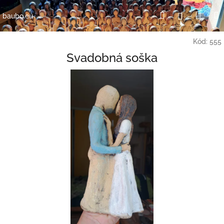
Přejít
Nák
Hledat
Přihlášení
na
baubo.eu
obsah
koší
Kód:
555
Svadobná soška